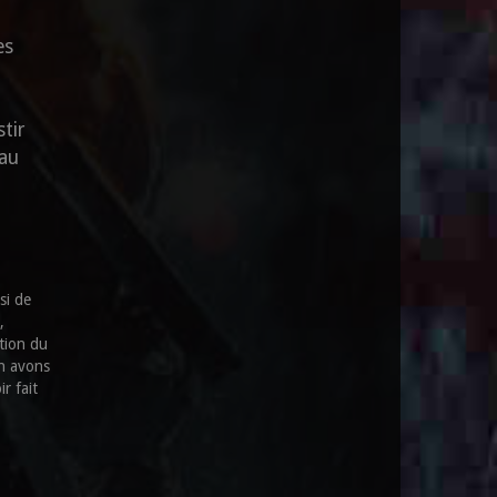
es
tir
 au
si de
,
ation du
en avons
r fait