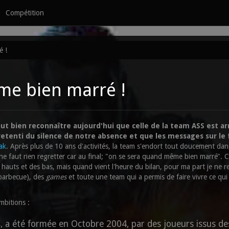
Compétition
é !
me bien marré !
ut bien reconnaître aujourd'hui que celle de la team ASS est ar
retenti du silence de notre absence et que les messages sur le
ak
. Après plus de 10 ans d'activités, la team s'endort tout doucement da
 ne faut rien regretter car au final; "on se sera quand même bien marré". Ce
s hauts et des bas, mais quand vient l'heure du bilan, pour ma part je ne r
 barbecue), des
games
et toute une team qui a permis de faire vivre ce qui
mbitions :
, a été formée en Octobre 2004, par des joueurs issus de