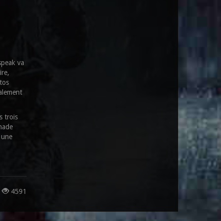
mspeak va
ire,
tos
galement
 trois
enade
 une
s
4591