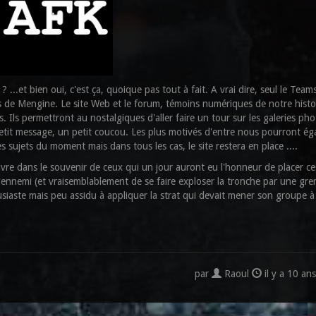
 ? ...et bien oui, c'est ça, quoique pas tout à fait. A vrai dire, seul le Tea
s de Mengine. Le site Web et le forum, témoins numériques de notre histo
Ils permettront au nostalgiques d'aller faire un tour sur les galeries pho
un petit message, un petit coucou. Les plus motivés d'entre nous pourront é
les sujets du moment mais dans tous les cas, le site restera en place ....
ivre dans le souvenir de ceux qui un jour auront eu l'honneur de placer ces
 l'ennemi (et vraisemblablement de se faire exploser la tronche par une gr
iaste mais peu assidu à appliquer la strat qui devait mener son groupe à
par
Raoul
il y a 10 an