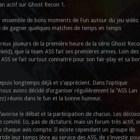
an actif sur Ghost Recon 1.
er ensemble de bons moments de Fun autour du jeu vidéo
e de gagner quelques matches de temps en temps
ux joueurs de la première heure de la série Ghost Reco
ield), que la team ASS fait ses premières armes. Loin des
SS se fait surtout connaitre pour son fair-play et sa bo
uis longtemps déjà et s'apprécient. Dans l'optique
 nous avons décidé d'organiser régulièrement la "ASS Lan
ez) réunis dans le fun et la bonne humeur.
 favorise le débat et la participation de chacun. Les décisi
 comité. Ici, pas de dictature, mais un forum très actif, o
ù chaque avis compte. Il existe cependant un groupe de
tde leur temps libre au service des ASS, de s'investir pou