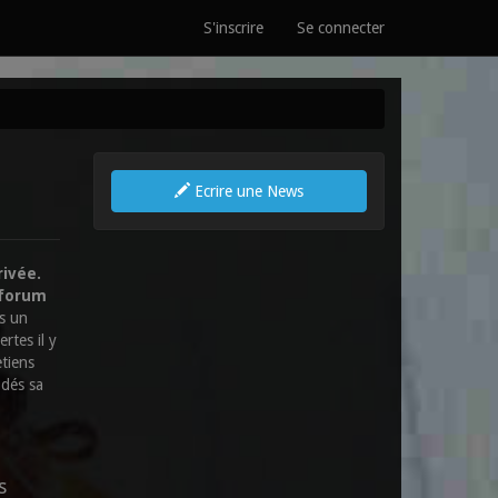
S'inscrire
Se connecter
Ecrire une News
rivée.
 forum
ns un
rtes il y
etiens
 dés sa
s