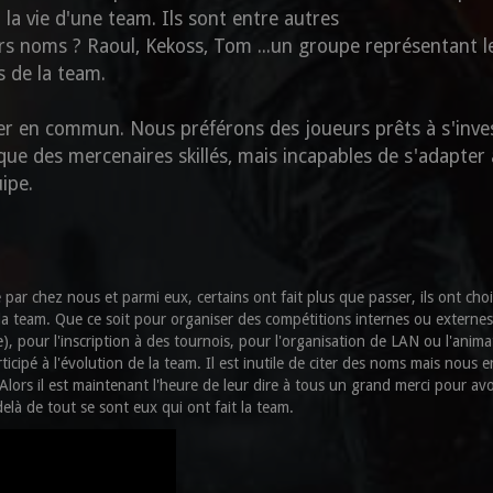
la vie d'une team. Ils sont entre autres
rs noms ? Raoul, Kekoss, Tom ...un groupe représentant l
s de la team.
uer en commun. Nous préférons des joueurs prêts à s'inves
ue des mercenaires skillés, mais incapables de s'adapter
uipe.
par chez nous et parmi eux, certains ont fait plus que passer, ils ont choi
 la team. Que ce soit pour organiser des compétitions internes ou externes
), pour l'inscription à des tournois, pour l'organisation de LAN ou l'anim
icipé à l'évolution de la team. Il est inutile de citer des noms mais nous 
lors il est maintenant l'heure de leur dire à tous un grand merci pour avoi
elà de tout se sont eux qui ont fait la team.