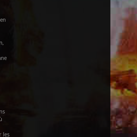
 en
n,
nne
ons
ù
r les