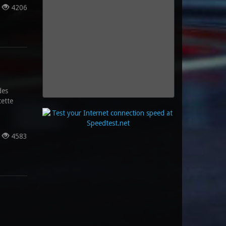
s
4206
des
cette
s
4583