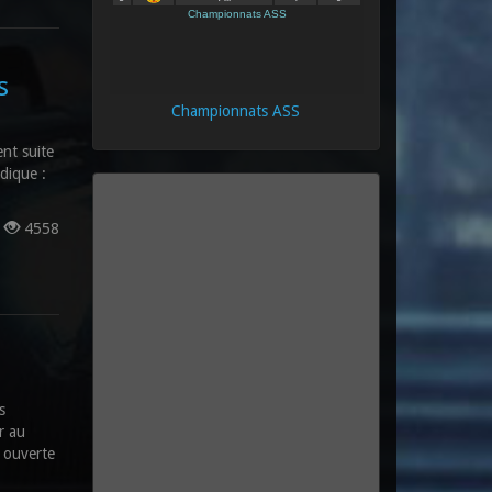
s
Championnats ASS
nt suite
udique :
s
4558
s
r au
 ouverte