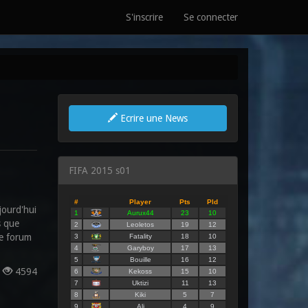
S'inscrire
Se connecter
Ecrire une News
FIFA 2015 s01
jourd'hui
s que
le forum
s
4594