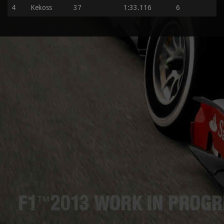
4
Kekoss
37
1:33.116
6