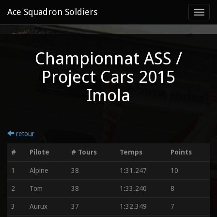
Ace Squadron Soldiers
Toggl
navig
Championnat ASS /
Project Cars 2015
Imola
retour
#
Pilote
# Tours
Temps
Points
1
Alpine
38
1:31.247
10
2
Tom
38
1:33.240
8
3
Aurux
37
1:32.349
7