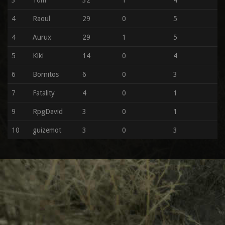
3
Tom
32
1
4
4
Raoul
29
0
5
4
Aurux
29
1
5
5
Kiki
14
0
4
6
Bornitos
6
0
3
7
Fatality
4
0
1
9
RpgDavid
3
0
1
10
guizemot
3
0
3