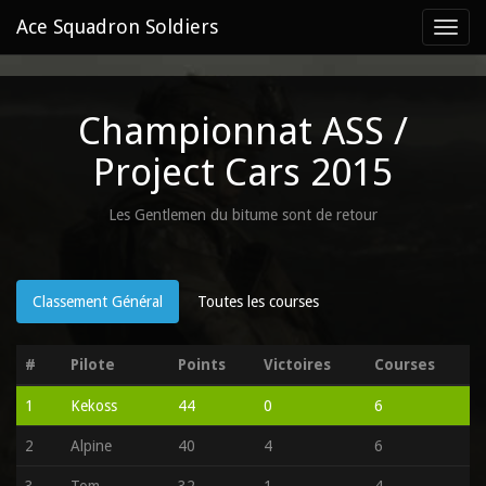
Ace Squadron Soldiers
Toggl
navig
Championnat ASS /
Project Cars 2015
Les Gentlemen du bitume sont de retour
Classement Général
Toutes les courses
#
Pilote
Points
Victoires
Courses
1
Kekoss
44
0
6
2
Alpine
40
4
6