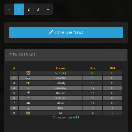
«
1
2
3
»
Ecrire une News
FIFA 2015 s01